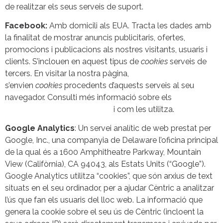
de realitzar els seus serveis de suport.
Facebook:
Amb domicili als EUA. Tracta les dades amb
la finalitat de mostrar anuncis publicitaris, ofertes,
promocions i publicacions als nostres visitants, usuaris i
clients.
S’inclouen en aquest tipus de
cookies
serveis de
tercers. En visitar la nostra pàgina,
s’envien
cookies
procedents d’aquests serveis al seu
navegador. Consulti més informació sobre els
tipus de
cookies que utiliza Facebook
i com les utilitza.
Google Analytics
: Un servei analític de web prestat per
Google, Inc., una companyia de Delaware l’oficina principal
de la qual és a 1600 Amphitheatre Parkway, Mountain
View (Califòrnia), CA 94043, als Estats Units (“Google”).
Google Analytics utilitza “cookies”, que són arxius de text
situats en el seu ordinador, per a ajudar Cèntric a analitzar
l’ús que fan els usuaris del lloc web. La informació que
genera la cookie sobre el seu ús de Cèntric (incloent la