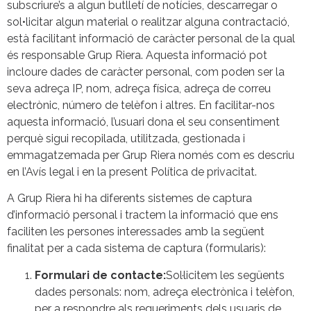
subscriure’s a algun butlletí de notícies, descarregar o
sol•licitar algun material o realitzar alguna contractació,
està facilitant informació de caràcter personal de la qual
és responsable Grup Riera. Aquesta informació pot
incloure dades de caràcter personal, com poden ser la
seva adreça IP, nom, adreça física, adreça de correu
electrònic, número de telèfon i altres. En facilitar-nos
aquesta informació, l’usuari dona el seu consentiment
perquè sigui recopilada, utilitzada, gestionada i
emmagatzemada per Grup Riera només com es descriu
en l’Avís legal i en la present Política de privacitat.
A Grup Riera hi ha diferents sistemes de captura
d’informació personal i tractem la informació que ens
faciliten les persones interessades amb la següent
finalitat per a cada sistema de captura (formularis):
Formulari de contacte:
Sol·licitem les següents
dades personals: nom, adreça electrònica i telèfon,
per a respondre als requeriments dels usuaris de