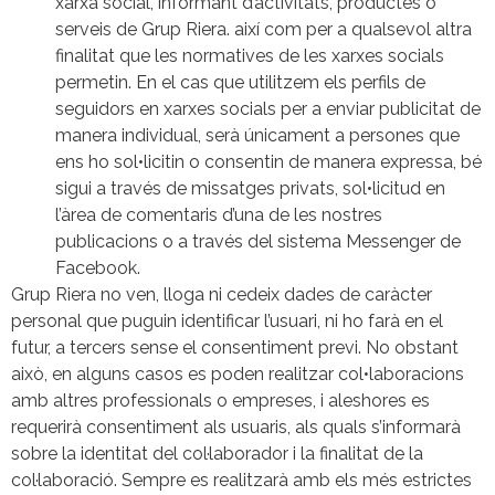
xarxa social, informant d’activitats, productes o
serveis de Grup Riera. així com per a qualsevol altra
finalitat que les normatives de les xarxes socials
permetin. En el cas que utilitzem els perfils de
seguidors en xarxes socials per a enviar publicitat de
manera individual, serà únicament a persones que
ens ho sol•licitin o consentin de manera expressa, bé
sigui a través de missatges privats, sol•licitud en
l’àrea de comentaris d’una de les nostres
publicacions o a través del sistema Messenger de
Facebook.
Grup Riera no ven, lloga ni cedeix dades de caràcter
personal que puguin identificar l’usuari, ni ho farà en el
futur, a tercers sense el consentiment previ. No obstant
això, en alguns casos es poden realitzar col•laboracions
amb altres professionals o empreses, i aleshores es
requerirà consentiment als usuaris, als quals s’informarà
sobre la identitat del col·laborador i la finalitat de la
col·laboració. Sempre es realitzarà amb els més estrictes