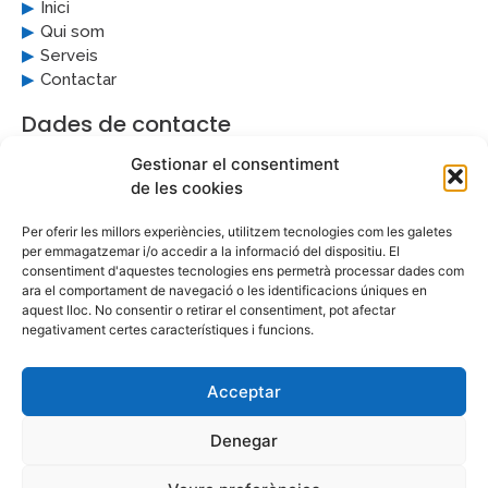
Inici
Qui som
Serveis
Contactar
Dades de contacte
Gestionar el consentiment
grupriera@grupriera.cat
de les cookies
937 312 470
Per oferir les millors experiències, utilitzem tecnologies com les galetes
per emmagatzemar i/o accedir a la informació del dispositiu. El
consentiment d'aquestes tecnologies ens permetrà processar dades com
ara el comportament de navegació o les identificacions úniques en
aquest lloc. No consentir o retirar el consentiment, pot afectar
negativament certes característiques i funcions.
Acceptar
Copyright © | Grup Riera 2022
Denegar
Desenvolupament web by
imap.es